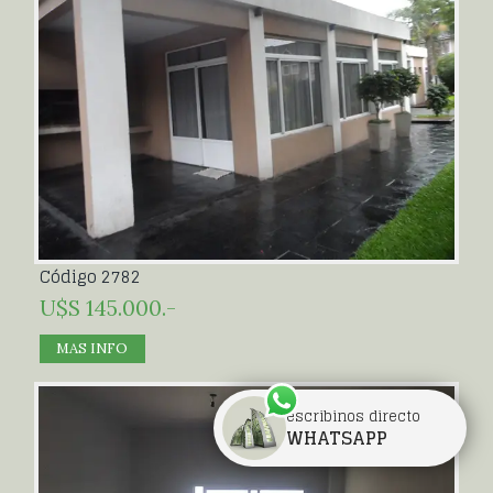
Código 2782
U$S 145.000.-
MAS INFO
escribinos directo
WHATSAPP