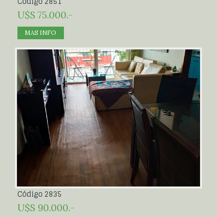
Código 2851
U$S 75.000.-
MAS INFO
Código 2835
U$S 90.000.-